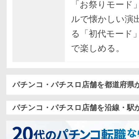
「お祭りモード
ルで懐かしい演
る「初代モード
で楽しめる。
パチンコ・パチスロ店舗を都道府県
パチンコ・パチスロ店舗を沿線・駅