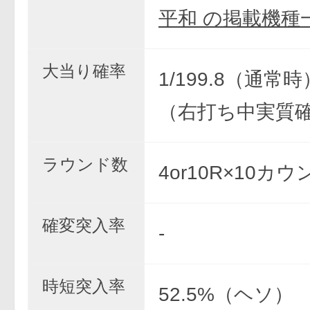
平和 の掲載機種
大当り確率
1/199.8（通常時）
（右打ち中実質
ラウンド数
4or10R×10カウ
確変突入率
-
時短突入率
52.5%（ヘソ）