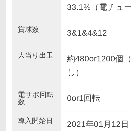
33.1%（電チュ
賞球数
3&1&4&12
大当り出玉
約480or1200
し）
電サポ回転
0or1回転
数
導入開始日
2021年01月12