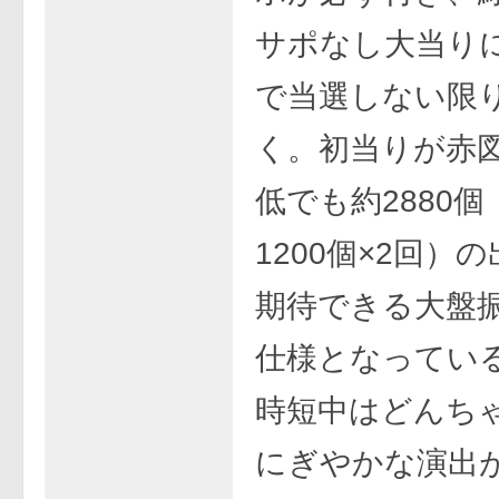
サポなし大当り
で当選しない限
く。初当りが赤
低でも約2880個
1200個×2回）
期待できる大盤
仕様となってい
時短中はどんち
にぎやかな演出