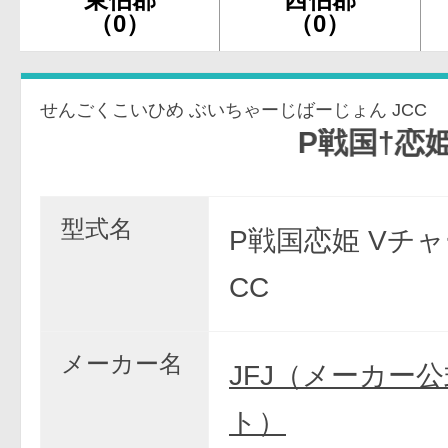
（0）
（0）
せんごくこいひめ ぶいちゃーじばーじょん JCC
P戦国†恋姫 Vチャ
型式名
P戦国恋姫 Vチャー
CC
メーカー名
JFJ（メーカー
ト）