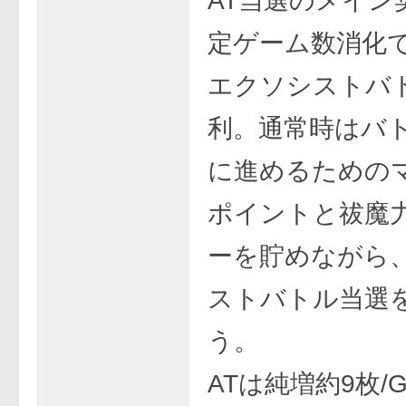
AT当選のメイン
定ゲーム数消化
エクソシストバ
利。通常時はバ
に進めるための
ポイントと祓魔
ーを貯めながら
ストバトル当選
う。
ATは純増約9枚/