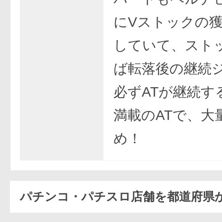
にVストックの
していて、スト
ば転落後の継続
必ずATが継続す
満載のATで、大
め！
パチンコ・パチスロ店舗を都道府県