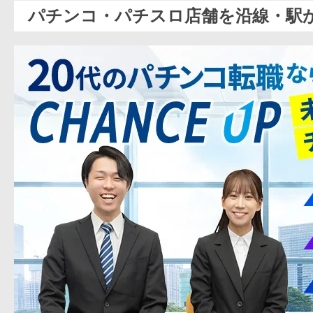
パチンコ・パチスロ店舗を沿線・駅