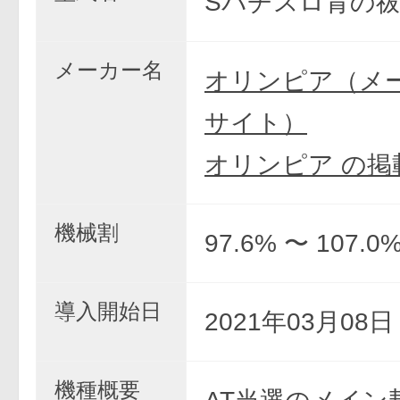
Sパチスロ青の祓
メーカー名
オリンピア（メ
サイト）
オリンピア の掲
機械割
97.6% 〜 107.0
導入開始日
2021年03月08
機種概要