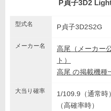
P貞子3D2 Light 〜
型式名
P貞子3D2S2G
メーカー名
高尾（メーカー
ト）
高尾 の掲載機種
大当り確率
1/109.9（通常時）
（高確率時）