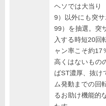
ヘソでは大当り（約
9）以外にも突サポ
99）を抽選。突
入する時短20回
ャン率こそ約17
高くはないもの
ばST濃厚、抜け
ム発動までの回
るお助け機能的