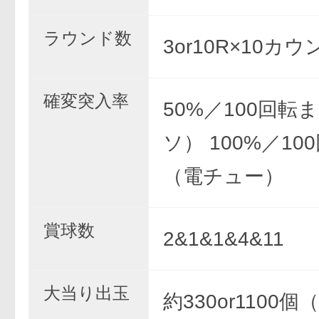
ラウンド数
3or10R×10カウ
確変突入率
50%／100回転
ソ） 100%／10
（電チュー）
賞球数
2&1&1&4&11
大当り出玉
約330or1100