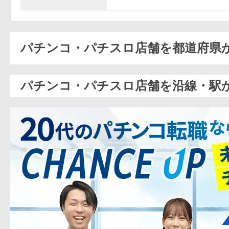
パチンコ・パチスロ店舗を都道府県
パチンコ・パチスロ店舗を沿線・駅