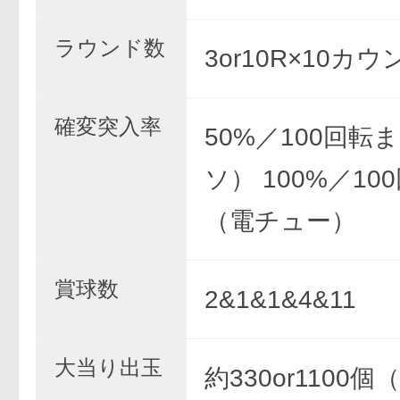
ラウンド数
3or10R×10カウ
確変突入率
50%／100回転
ソ） 100%／10
（電チュー）
賞球数
2&1&1&4&11
大当り出玉
約330or1100