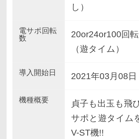
し）
電サポ回転
20or24or100回
数
（遊タイム）
導入開始日
2021年03月08
機種概要
貞子も出玉も飛
サポと遊タイム
V-ST機!!