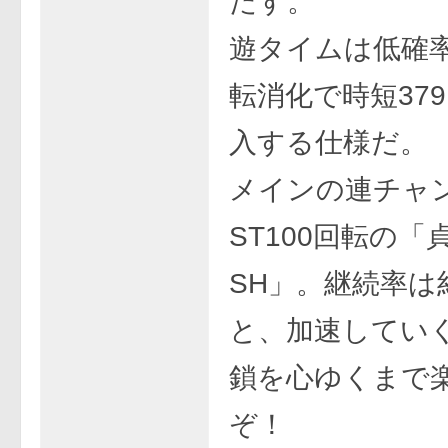
たす。
遊タイムは低確率
転消化で時短37
入する仕様だ。
メインの連チャ
ST100回転の「
SH」。継続率は
と、加速してい
鎖を心ゆくまで
ぞ！