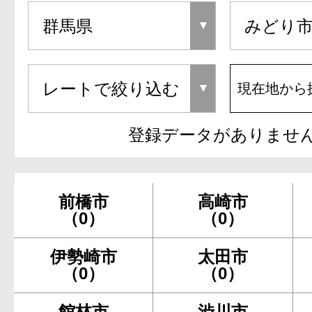
現在地から
登録データがありませ
前橋市
高崎市
（0）
（0）
伊勢崎市
太田市
（0）
（0）
館林市
渋川市