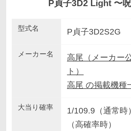
P貞子3D2 Light 〜呪わ
型式名
P貞子3D2S2G
メーカー名
高尾（メーカー
ト）
高尾 の掲載機種
大当り確率
1/109.9（通常時）
（高確率時）