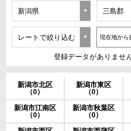
現在地から
登録データがありませ
新潟市北区
新潟市東区
（0）
（0）
新潟市江南区
新潟市秋葉区
（0）
（0）
新潟市西区
新潟市西蒲区