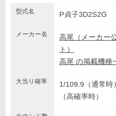
型式名
P貞子3D2S2G
メーカー名
高尾（メーカー
ト）
高尾 の掲載機種
大当り確率
1/109.9（通常時）
（高確率時）