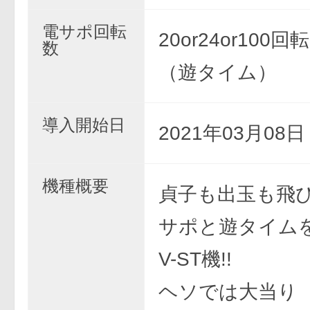
電サポ回転
20or24or100回
数
（遊タイム）
導入開始日
2021年03月08
機種概要
貞子も出玉も飛
サポと遊タイム
V-ST機!!
ヘソでは大当り（約