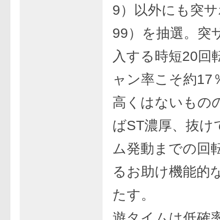
9）以外にも突サポ
99）を抽選。突
入する時短20回
ャン率こそ約17
高くはないもの
ばST濃厚、抜け
ム発動までの回
るお助け機能的
たす。
遊タイムは低確率