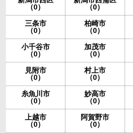
（0）
（0）
三条市
柏崎市
（0）
（0）
小千谷市
加茂市
（0）
（0）
見附市
村上市
（0）
（0）
糸魚川市
妙高市
（0）
（0）
上越市
阿賀野市
（0）
（0）