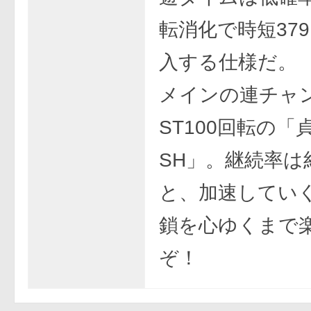
転消化で時短37
入する仕様だ。
メインの連チャ
ST100回転の「
SH」。継続率は
と、加速してい
鎖を心ゆくまで
ぞ！