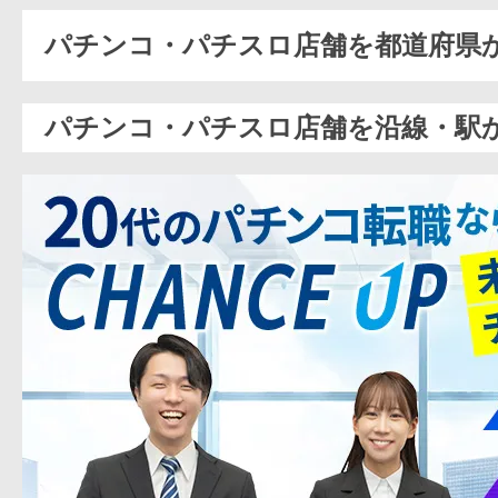
パチンコ・パチスロ店舗を都道府県
パチンコ・パチスロ店舗を沿線・駅