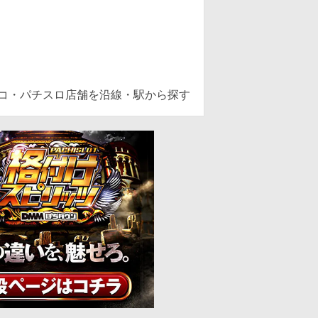
ンコ・パチスロ店舗を沿線・駅から探す