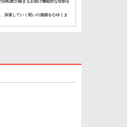
での回転数が縮まるお助け機能的な役割を
％と、加速していく呪いの連鎖を心ゆくま