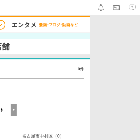
店舗
0件
名古屋市中村区（0）