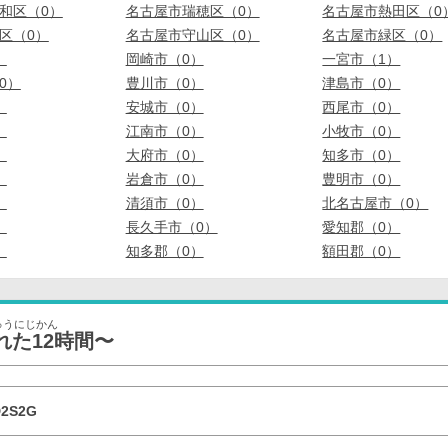
和区（0）
名古屋市瑞穂区（0）
名古屋市熱田区（0
区（0）
名古屋市守山区（0）
名古屋市緑区（0）
）
岡崎市（0）
一宮市（1）
0）
豊川市（0）
津島市（0）
）
安城市（0）
西尾市（0）
）
江南市（0）
小牧市（0）
）
大府市（0）
知多市（0）
）
岩倉市（0）
豊明市（0）
）
清須市（0）
北名古屋市（0）
）
長久手市（0）
愛知郡（0）
）
知多郡（0）
額田郡（0）
ゅうにじかん
われた12時間〜
2S2G