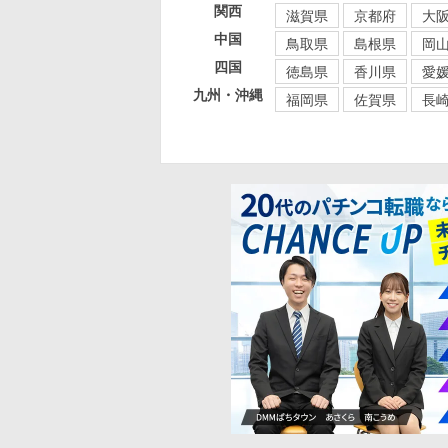
関西
滋賀県
京都府
大
中国
鳥取県
島根県
岡
四国
徳島県
香川県
愛
九州・沖縄
福岡県
佐賀県
長