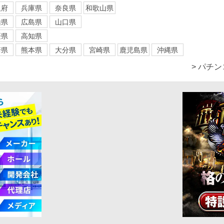
阪府
兵庫県
奈良県
和歌山県
山県
広島県
山口県
媛県
高知県
崎県
熊本県
大分県
宮崎県
鹿児島県
沖縄県
> パチ