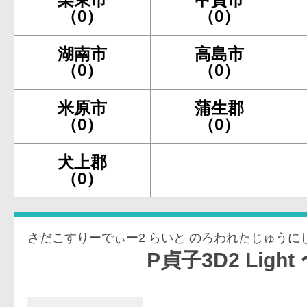
（0）
（0）
湖南市
高島市
（0）
（0）
米原市
蒲生郡
（0）
（0）
犬上郡
（0）
さだこすりーでぃー2 らいと のろわれたじゅうに
P貞子3D2 Light 〜呪