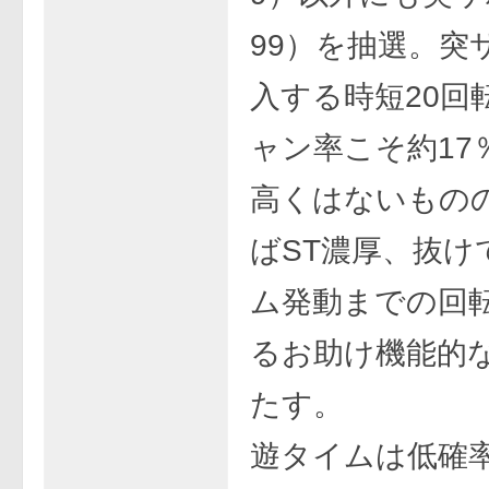
99）を抽選。突
入する時短20回
ャン率こそ約17
高くはないもの
ばST濃厚、抜け
ム発動までの回
るお助け機能的
たす。
遊タイムは低確率