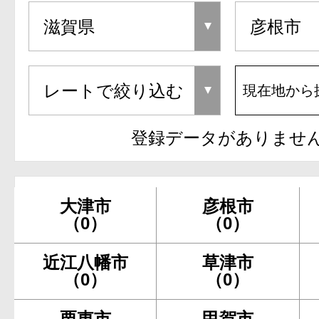
現在地から
登録データがありませ
大津市
彦根市
（0）
（0）
近江八幡市
草津市
（0）
（0）
栗東市
甲賀市