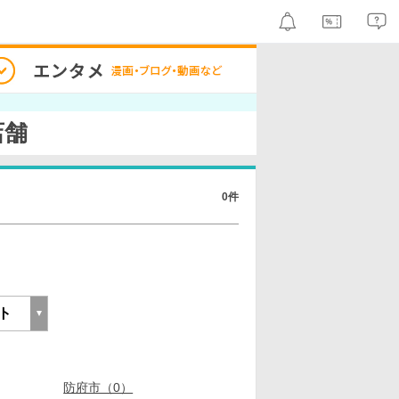
店舗
0件
防府市（0）