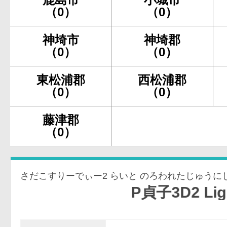
（0）
（0）
神埼市
神埼郡
（0）
（0）
東松浦郡
西松浦郡
（0）
（0）
藤津郡
（0）
さだこすりーでぃー2 らいと のろわれたじゅうに
P貞子3D2 Light 