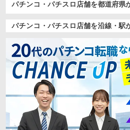
パチンコ・パチスロ店舗を都道府県
パチンコ・パチスロ店舗を沿線・駅