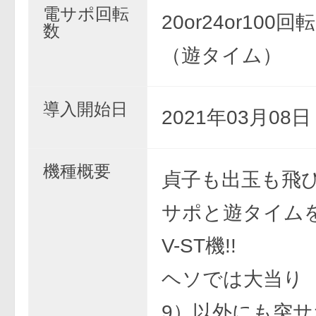
電サポ回転
20or24or100回
数
（遊タイム）
導入開始日
2021年03月08
機種概要
貞子も出玉も飛
サポと遊タイム
V-ST機!!
ヘソでは大当り（約
9）以外にも突サポ