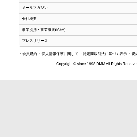
メールマガジン
会社概要
事業提携・事業譲渡(M&A)
プレスリリース
・会員規約
・個人情報保護に関して
・特定商取引法に基づく表示
・規
Copyright © since 1998 DMM All Rights Reserve