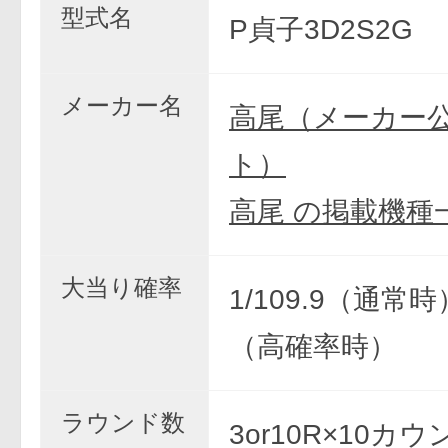
型式名
P貞子3D2S2G
メーカー名
高尾（メーカー
ト）
高尾 の掲載機種
大当り確率
1/109.9（通常時）
（高確率時）
ラウンド数
3or10R×10カウ