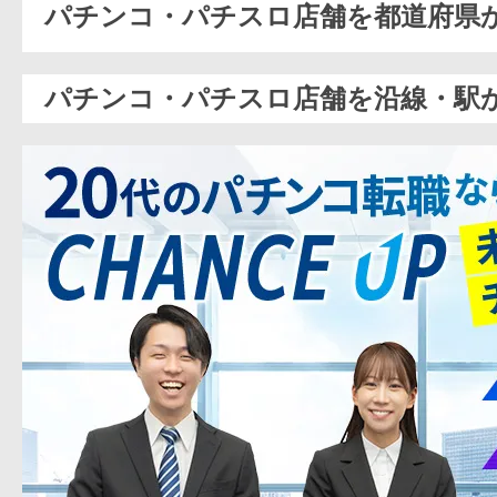
パチンコ・パチスロ店舗を都道府県
パチンコ・パチスロ店舗を沿線・駅