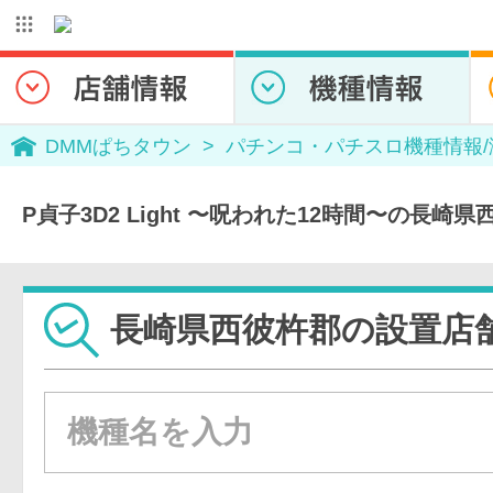
DMMぱちタウン
パチンコ・パチスロ機種情報
P貞子3D2 Light 〜呪われた12時間〜の長崎
長崎県西彼杵郡の設置店