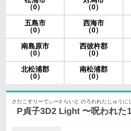
（0）
（0）
五島市
西海市
（0）
（0）
南島原市
西彼杵郡
（0）
（0）
北松浦郡
南松浦郡
（0）
（0）
さだこすりーでぃー2 らいと のろわれたじゅうに
貞子3D2 Light 〜呪われた12時間