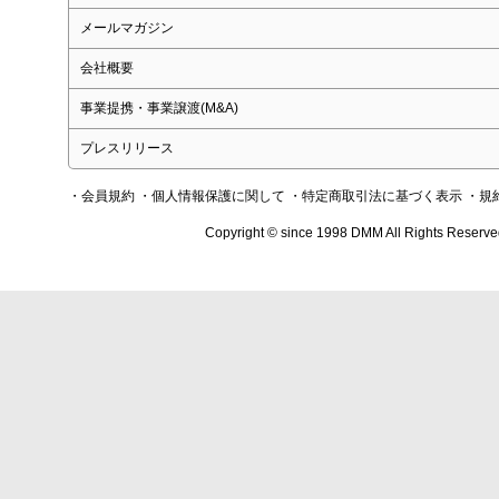
メールマガジン
会社概要
事業提携・事業譲渡(M&A)
プレスリリース
・会員規約
・個人情報保護に関して
・特定商取引法に基づく表示
・規
Copyright © since 1998 DMM All Rights Reserve