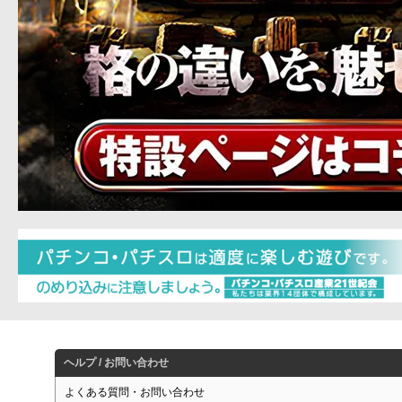
ヘルプ / お問い合わせ
よくある質問・お問い合わせ