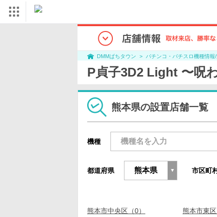
パチンコ・パチスロ機種情報
DMMぱちタウン
P貞子3D2 Light
熊本県の設置店舗一覧
機種
都道府県
市区町
熊本市中央区（0）
熊本市東区