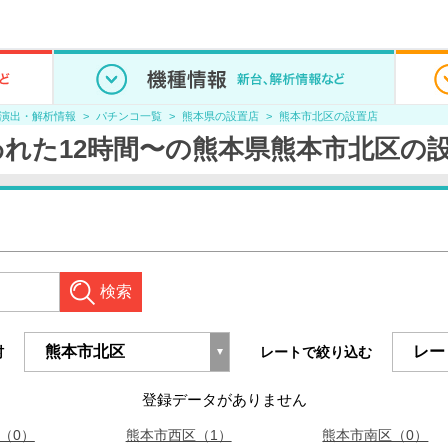
/演出・解析情報
パチンコ一覧
熊本県の設置店
熊本市北区の設置店
 〜呪われた12時間〜の熊本県熊本市北区の
検索
村
レートで絞り込む
登録データがありません
（0）
熊本市西区（1）
熊本市南区（0）