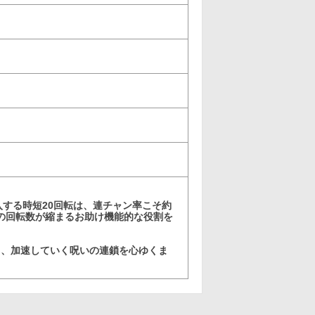
突入する時短20回転は、連チャン率こそ約
での回転数が縮まるお助け機能的な役割を
％と、加速していく呪いの連鎖を心ゆくま