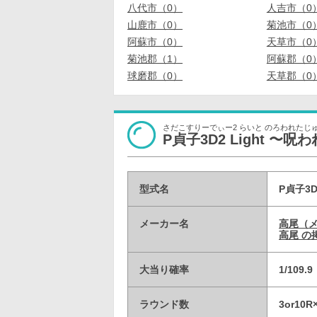
八代市（0）
人吉市（0
山鹿市（0）
菊池市（0
阿蘇市（0）
天草市（0
菊池郡（1）
阿蘇郡（0
球磨郡（0）
天草郡（0
さだこすりーでぃー2 らいと のろわれたじ
P貞子3D2 Light 〜呪
型式名
P貞子3D
メーカー名
高尾（
高尾 の
大当り確率
1/109
ラウンド数
3or10