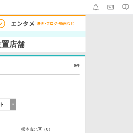
設置店舗
0件
熊本市北区（0）