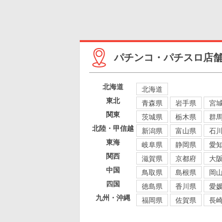
パチンコ・パチスロ店
北海道
北海道
東北
青森県
岩手県
宮
関東
茨城県
栃木県
群
北陸・甲信越
新潟県
富山県
石
東海
岐阜県
静岡県
愛
関西
滋賀県
京都府
大
中国
鳥取県
島根県
岡
四国
徳島県
香川県
愛
九州・沖縄
福岡県
佐賀県
長