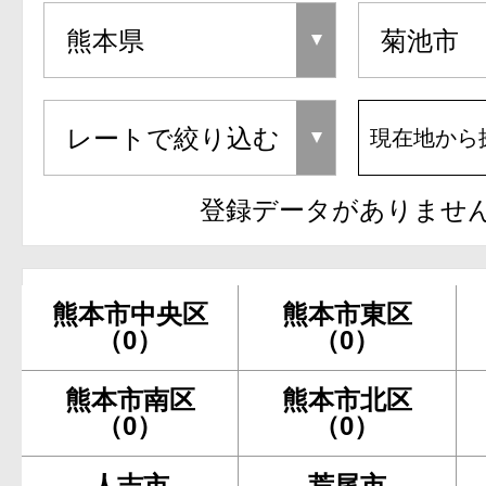
現在地から
登録データがありませ
熊本市中央区
熊本市東区
（0）
（0）
熊本市南区
熊本市北区
（0）
（0）
人吉市
荒尾市