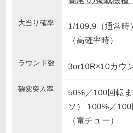
高尾 の掲載機種
大当り確率
1/109.9（通常時）
（高確率時）
ラウンド数
3or10R×10カウ
確変突入率
50%／100回転
ソ） 100%／10
（電チュー）