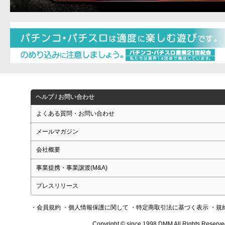
ヘルプ / お問い合わせ
よくある質問・お問い合わせ
メールマガジン
会社概要
事業提携・事業譲渡(M&A)
プレスリリース
・会員規約
・個人情報保護に関して
・特定商取引法に基づく表示
・規
Copyright © since 1998 DMM All Rights Reserve