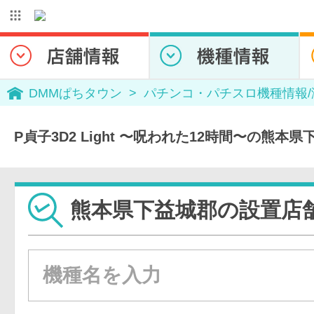
DMMぱちタウン
パチンコ・パチスロ機種情報
P貞子3D2 Light 〜呪われた12時間〜の熊本
熊本県下益城郡の設置店