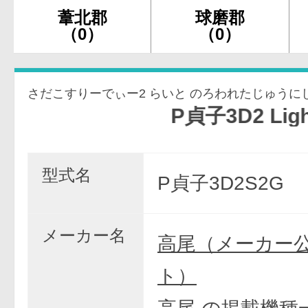
葦北郡
球磨郡
（0）
（0）
さだこすりーでぃー2 らいと のろわれたじゅうに
P貞子3D2 Light 
型式名
P貞子3D2S2G
メーカー名
高尾（メーカー
ト）