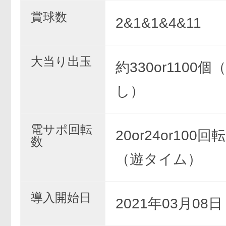
賞球数
2&1&1&4&11
大当り出玉
約330or1100
し）
電サポ回転
20or24or100回
数
（遊タイム）
導入開始日
2021年03月08