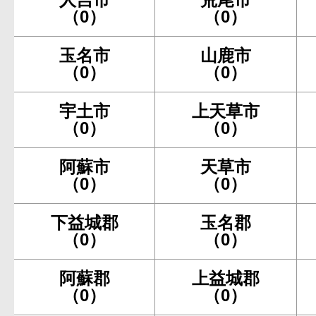
（0）
（0）
玉名市
山鹿市
（0）
（0）
宇土市
上天草市
（0）
（0）
阿蘇市
天草市
（0）
（0）
下益城郡
玉名郡
（0）
（0）
阿蘇郡
上益城郡
（0）
（0）