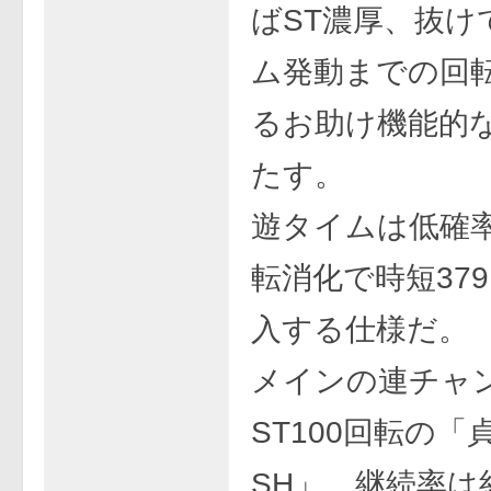
ばST濃厚、抜け
ム発動までの回
るお助け機能的
たす。
遊タイムは低確率
転消化で時短37
入する仕様だ。
メインの連チャ
ST100回転の「
SH」。継続率は