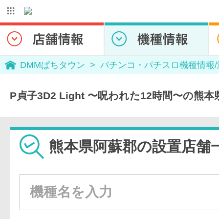
DMMぱちタウン
パチンコ・パチスロ機種情報
P貞子3D2 Light 〜呪われた12時間〜の
熊本県阿蘇郡の設置店舗