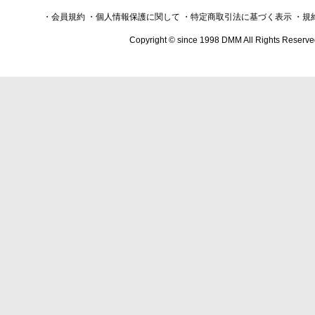
・会員規約
・個人情報保護に関して
・特定商取引法に基づく表示
・規
Copyright © since 1998 DMM All Rights Reserve