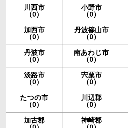
川西市
小野市
（0）
（0）
加西市
丹波篠山市
（0）
（0）
丹波市
南あわじ市
（0）
（0）
淡路市
宍粟市
（0）
（0）
たつの市
川辺郡
（0）
（0）
加古郡
神崎郡
（0）
（0）