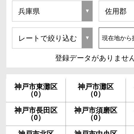
現在地から
登録データがありませ
神戸市東灘区
神戸市灘区
（0）
（0）
神戸市長田区
神戸市須磨区
（0）
（0）
神戸市北区
神戸市中央区