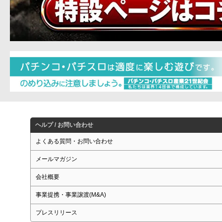
ヘルプ / お問い合わせ
よくある質問・お問い合わせ
メールマガジン
会社概要
事業提携・事業譲渡(M&A)
プレスリリース