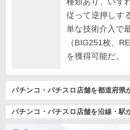
種類あり、いず
従って逆押しす
単な技術介入で
（BIG251枚、R
を獲得可能だ。
パチンコ・パチスロ店舗を都道府県
パチンコ・パチスロ店舗を沿線・駅