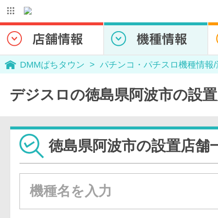
DMMぱちタウン
パチンコ・パチスロ機種情報
デジスロの徳島県阿波市の設置
徳島県阿波市の設置店舗