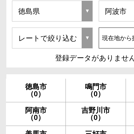
現在地から
登録データがありませ
徳島市
鳴門市
（0）
（0）
阿南市
吉野川市
（0）
（0）
美馬市
三好市