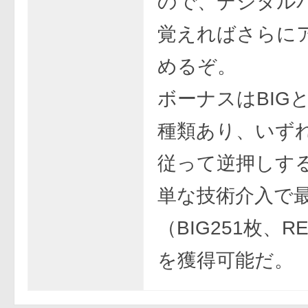
ので、デジタル
覚えればさらに
めるぞ。
ボーナスはBIGと
種類あり、いず
従って逆押しす
単な技術介入で
（BIG251枚、R
を獲得可能だ。