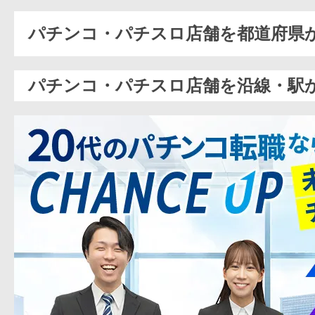
パチンコ・パチスロ店舗を都道府県
パチンコ・パチスロ店舗を沿線・駅