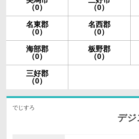
（0）
（0）
名東郡
名西郡
（0）
（0）
海部郡
板野郡
（0）
（0）
三好郡
（0）
でじすろ
デジス