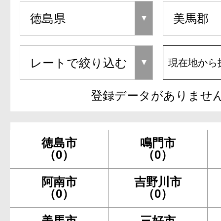
現在地から
登録データがありませ
徳島市
鳴門市
（0）
（0）
阿南市
吉野川市
（0）
（0）
美馬市
三好市