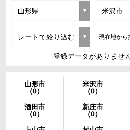
現在地から
登録データがありませ
山形市
米沢市
（0）
（0）
酒田市
新庄市
（0）
（0）
上山市
村山市