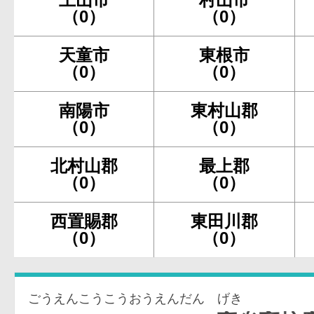
（0）
（0）
天童市
東根市
（0）
（0）
南陽市
東村山郡
（0）
（0）
北村山郡
最上郡
（0）
（0）
西置賜郡
東田川郡
（0）
（0）
ごうえんこうこうおうえんだん げき