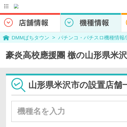
DMMぱちタウン
パチンコ・パチスロ機種情報
豪炎高校應援團 檄の山形県米
山形県米沢市の設置店舗