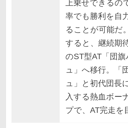
上乗せできるの
率でも勝利を自
ることが可能だ
すると、継続期待
のST型AT「団
ュ」へ移行。「
ュ」と初代団長
入する熱血ボー
プで、AT完走を