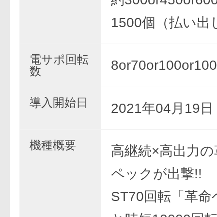
1500個（払い出
電サポ回転
8or70or100or1
数
導入開始日
2021年04月19
機種概要
高継続×高出力の
ペックが出撃!!
ST70回転「革