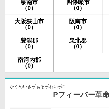
泉南市
四條畷市
（0）
（0）
大阪狭山市
阪南市
（0）
（0）
豊能郡
泉北郡
（0）
（0）
南河内郡
（0）
かくめいきゔぁるゔれいゔ2
Pフィーバー革命機ヴァ