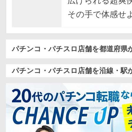
広げられる超爽快
その手で体感せ
パチンコ・パチスロ店舗を都道府県
パチンコ・パチスロ店舗を沿線・駅