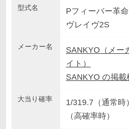
型式名
Pフィーバー革
ヴレイヴ2S
メーカー名
SANKYO（メ
イト）
SANKYO の掲
大当り確率
1/319.7（通常時）
（高確率時）