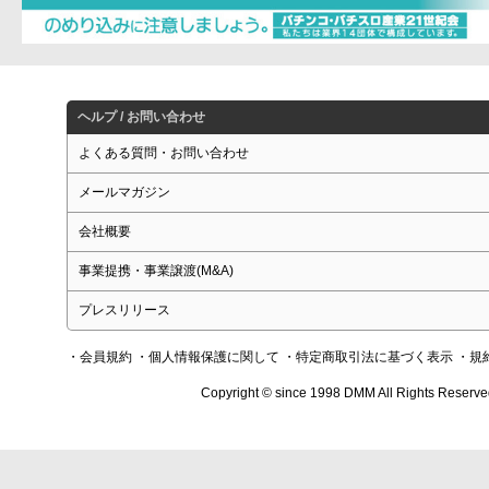
ヘルプ / お問い合わせ
よくある質問・お問い合わせ
メールマガジン
会社概要
事業提携・事業譲渡(M&A)
プレスリリース
・会員規約
・個人情報保護に関して
・特定商取引法に基づく表示
・規
Copyright © since 1998 DMM All Rights Reserve