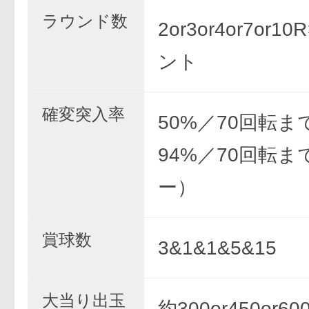
ラウンド数
2or3or4or7or1
ント
確変突入率
50%／70回転
94%／70回転
ー）
賞球数
3&1&1&5&15
大当り出玉
約300or450or600