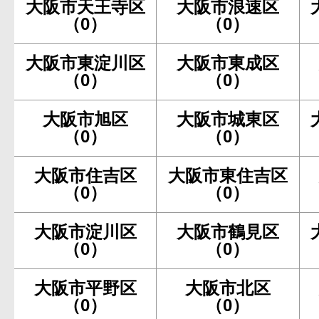
大阪市天王寺区
大阪市浪速区
（0）
（0）
大阪市東淀川区
大阪市東成区
（0）
（0）
大阪市旭区
大阪市城東区
（0）
（0）
大阪市住吉区
大阪市東住吉区
（0）
（0）
大阪市淀川区
大阪市鶴見区
（0）
（0）
大阪市平野区
大阪市北区
（0）
（0）