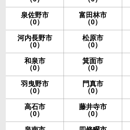
泉佐野市
富田林市
（0）
（0）
河内長野市
松原市
（0）
（0）
和泉市
箕面市
（0）
（0）
羽曳野市
門真市
（0）
（0）
高石市
藤井寺市
（0）
（0）
泉南市
四條畷市