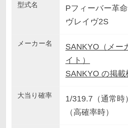
型式名
Pフィーバー革
ヴレイヴ2S
メーカー名
SANKYO（メ
イト）
SANKYO の掲
大当り確率
1/319.7（通常時）
（高確率時）