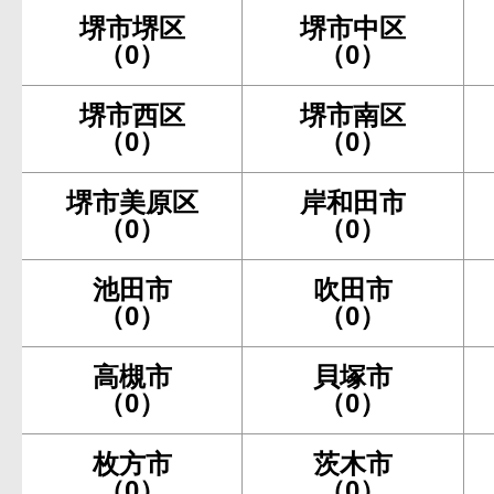
堺市堺区
堺市中区
（0）
（0）
堺市西区
堺市南区
（0）
（0）
堺市美原区
岸和田市
（0）
（0）
池田市
吹田市
（0）
（0）
高槻市
貝塚市
（0）
（0）
枚方市
茨木市
（0）
（0）