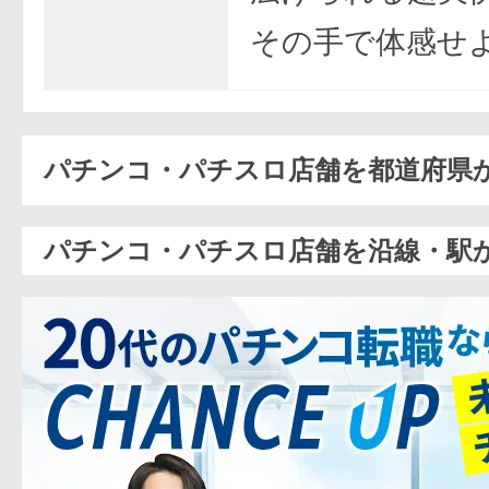
その手で体感せ
パチンコ・パチスロ店舗を都道府県
パチンコ・パチスロ店舗を沿線・駅