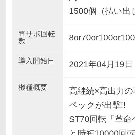
1500個（払い出
電サポ回転
8or70or100or1
数
導入開始日
2021年04月19
機種概要
高継続×高出力の
ペックが出撃!!
ST70回転「革
と時短10000回