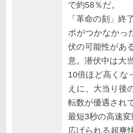
で約58％だ。
「革命の刻」終
ポがつかなかっ
伏の可能性があ
意。潜伏中は大
10倍ほど高くな
えに、大当り後
転数が優遇され
最短3秒の高速変
広げられる超爽快