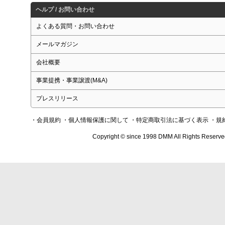
ヘルプ / お問い合わせ
よくある質問・お問い合わせ
メールマガジン
会社概要
事業提携・事業譲渡(M&A)
プレスリリース
・会員規約
・個人情報保護に関して
・特定商取引法に基づく表示
・規
Copyright © since 1998 DMM All Rights Reserve