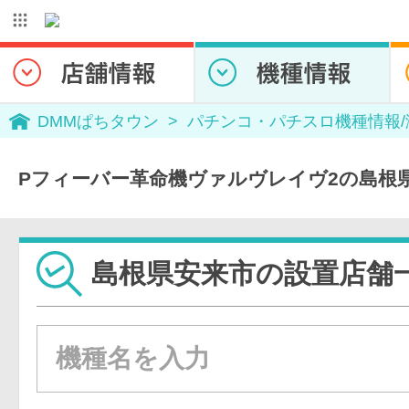
DMMぱちタウン
パチンコ・パチスロ機種情報
Pフィーバー革命機ヴァルヴレイヴ2の島根
島根県安来市の設置店舗