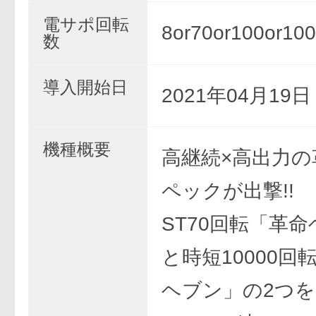
電サポ回転
8or70or100or1
数
導入開始日
2021年04月19
機種概要
高継続×高出力の
ペックが出撃!!
ST70回転「革
と時短10000回
ヘブン」の2つ