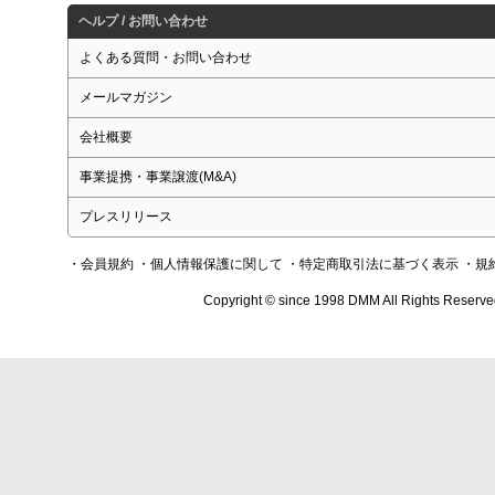
ヘルプ / お問い合わせ
よくある質問・お問い合わせ
メールマガジン
会社概要
事業提携・事業譲渡(M&A)
プレスリリース
・会員規約
・個人情報保護に関して
・特定商取引法に基づく表示
・規
Copyright © since 1998 DMM All Rights Reserve