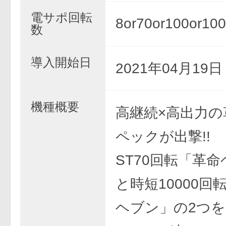
電サポ回転
8or70or100or1
数
導入開始日
2021年04月19
機種概要
高継続×高出力の
ペックが出撃!!
ST70回転「革
と時短10000回
ヘブン」の2つ