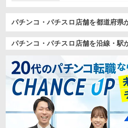
パチンコ・パチスロ店舗を都道府県
パチンコ・パチスロ店舗を沿線・駅