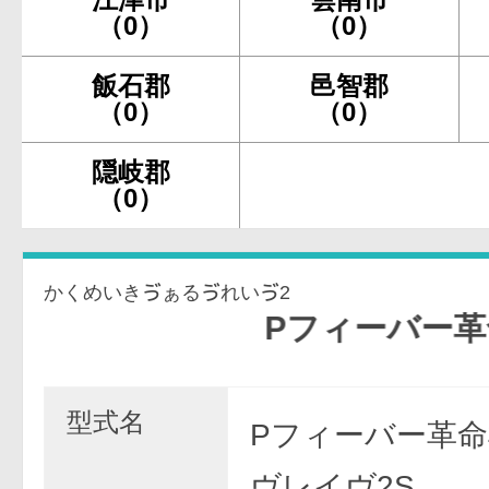
（0）
（0）
飯石郡
邑智郡
（0）
（0）
隠岐郡
（0）
かくめいきゔぁるゔれいゔ2
Pフィーバー革命機ヴ
型式名
Pフィーバー革
ヴレイヴ2S