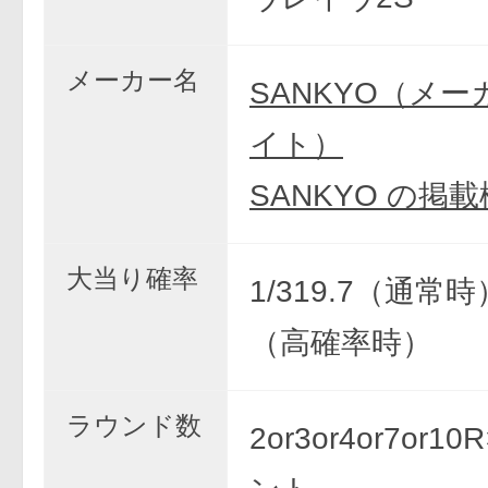
メーカー名
SANKYO（メ
イト）
SANKYO の掲
大当り確率
1/319.7（通常時）
（高確率時）
ラウンド数
2or3or4or7or1