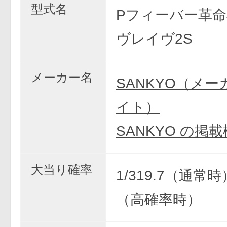
型式名
Pフィーバー革
ヴレイヴ2S
メーカー名
SANKYO（メ
イト）
SANKYO の掲
大当り確率
1/319.7（通常時）
（高確率時）