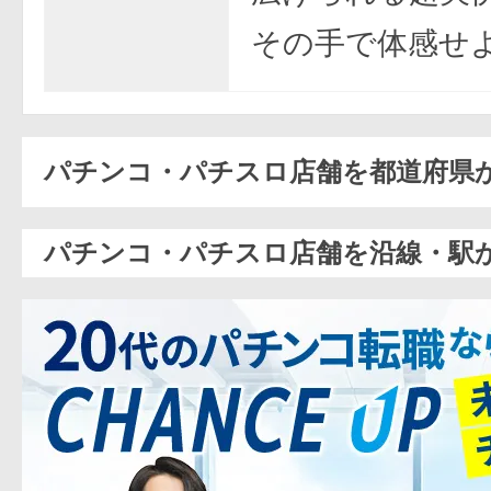
その手で体感せ
パチンコ・パチスロ店舗を都道府県
パチンコ・パチスロ店舗を沿線・駅