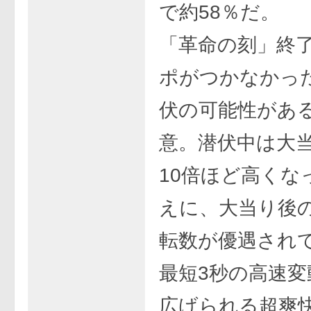
で約58％だ。
「革命の刻」終
ポがつかなかっ
伏の可能性があ
意。潜伏中は大
10倍ほど高くな
えに、大当り後
転数が優遇され
最短3秒の高速変
広げられる超爽快