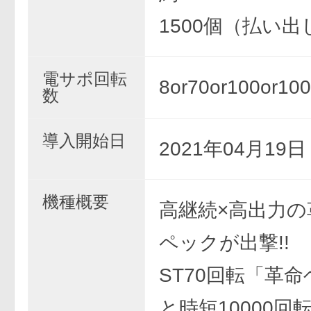
1500個（払い出
電サポ回転
8or70or100or1
数
導入開始日
2021年04月19
機種概要
高継続×高出力の
ペックが出撃!!
ST70回転「革
と時短10000回