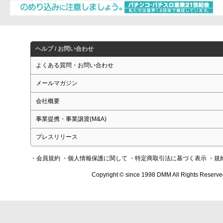
ヘルプ / お問い合わせ
よくある質問・お問い合わせ
メールマガジン
会社概要
事業提携・事業譲渡(M&A)
プレスリリース
・会員規約
・個人情報保護に関して
・特定商取引法に基づく表示
・規
Copyright © since 1998 DMM All Rights Reserve