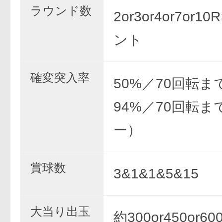
ラウンド数
2or3or4or7or1
ント
確変突入率
50%／70回転
94%／70回転
ー）
賞球数
3&1&1&5&15
大当り出玉
約300or450or600