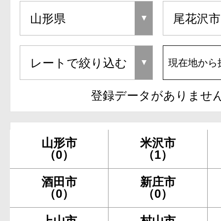
現在地から
登録データがありませ
山形市
米沢市
（0）
（1）
酒田市
新庄市
（0）
（0）
上山市
村山市