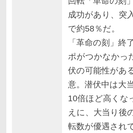
回転「革命の刻
成功があり、突
で約58％だ。
「革命の刻」終
ポがつかなかっ
伏の可能性があ
意。潜伏中は大
10倍ほど高くな
えに、大当り後
転数が優遇され