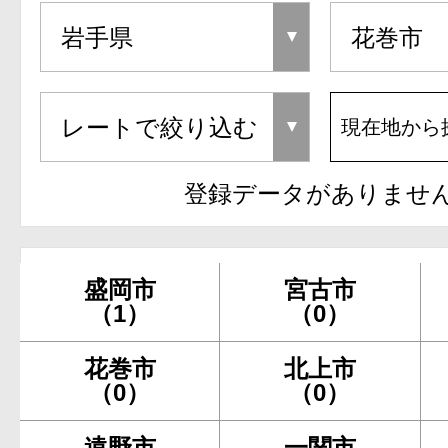
現在地から
登録データがありませ
盛岡市
宮古市
（1）
（0）
花巻市
北上市
（0）
（0）
遠野市
一関市