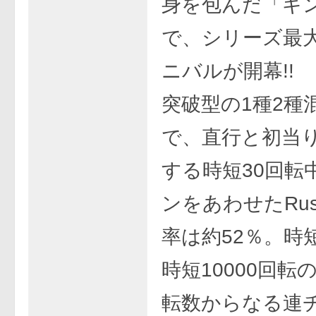
身を包んだ「ギ
で、シリーズ最
ニバルが開幕!!
突破型の1種2種
で、直行と初当
する時短30回転
ンをあわせたRu
率は約52％。時
時短10000回転
転数からなる連