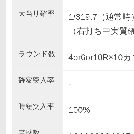
大当り確率
1/319.7（通常時）
（右打ち中実質
ラウンド数
4or6or10R×1
確変突入率
-
時短突入率
100%
賞球数