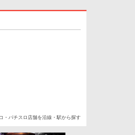
ンコ・パチスロ店舗を沿線・駅から探す