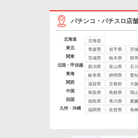
パチンコ・パチスロ店
北海道
北海道
東北
青森県
岩手県
宮
関東
茨城県
栃木県
群
北陸・甲信越
新潟県
富山県
石
東海
岐阜県
静岡県
愛
関西
滋賀県
京都府
大
中国
鳥取県
島根県
岡
四国
徳島県
香川県
愛
九州・沖縄
福岡県
佐賀県
長