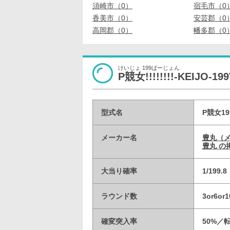
須崎市（0）
宿毛市（0
香美市（0）
安芸郡（0
高岡郡（0）
幡多郡（0
けいじょ 199ばーじょん
P競女!!!!!!!!-KEIJO-199
型式名
P競女19
メーカー名
豊丸（
豊丸 の
大当り確率
1/199
ラウンド数
3or6o
確変突入率
50%／