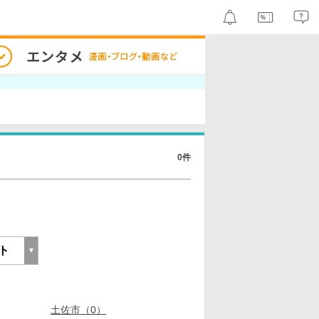
0件
土佐市（0）