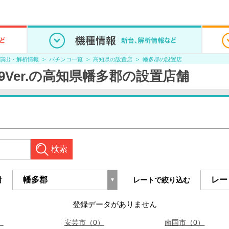
/演出・解析情報
パチンコ一覧
高知県の設置店
幡多郡の設置店
JO-199Ver.の高知県幡多郡の設置店舗
検索
村
レートで絞り込む
登録データがありません
）
安芸市（0）
南国市（0）