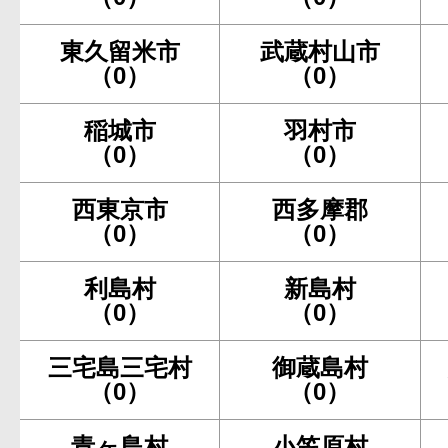
東久留米市
武蔵村山市
（0）
（0）
稲城市
羽村市
（0）
（0）
西東京市
西多摩郡
（0）
（0）
利島村
新島村
（0）
（0）
三宅島三宅村
御蔵島村
（0）
（0）
青ヶ島村
小笠原村