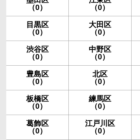
（0）
（0）
目黒区
大田区
（0）
（0）
渋谷区
中野区
（0）
（0）
豊島区
北区
（0）
（0）
板橋区
練馬区
（0）
（0）
葛飾区
江戸川区
（0）
（0）