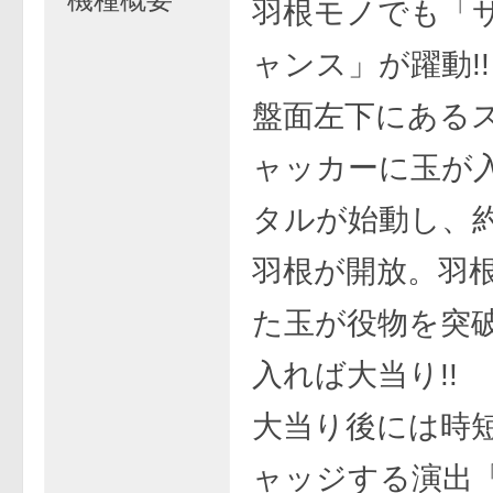
羽根モノでも「
ャンス」が躍動!!
盤面左下にある
ャッカーに玉が
タルが始動し、約1
羽根が開放。羽
た玉が役物を突
入れば大当り!!
大当り後には時
ャッジする演出