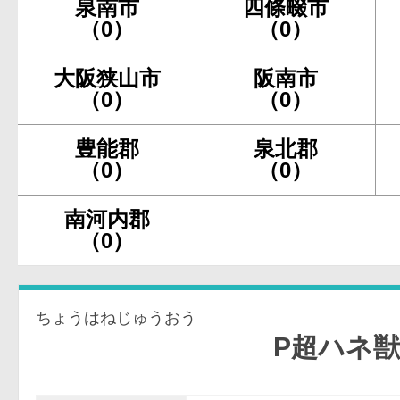
泉南市
四條畷市
（0）
（0）
大阪狭山市
阪南市
（0）
（0）
豊能郡
泉北郡
（0）
（0）
南河内郡
（0）
ちょうはねじゅうおう
P超ハネ獣王