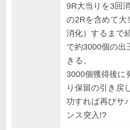
9R大当りを3回
の2Rを含めて大
消化）するまで
で約3000個の
きる。
3000個獲得後
り保留の引き戻
功すれば再びサ
ンス突入!?