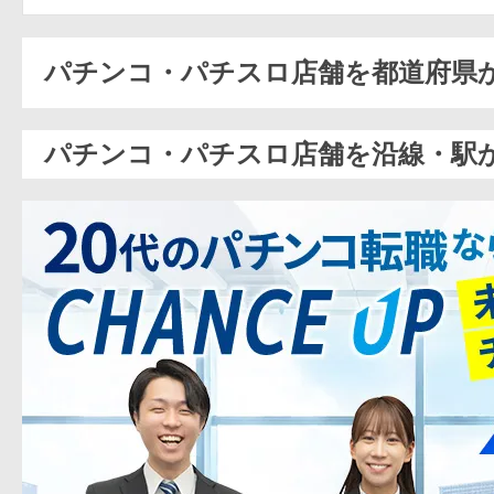
パチンコ・パチスロ店舗を都道府県
パチンコ・パチスロ店舗を沿線・駅