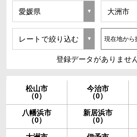
現在地から
登録データがありませ
松山市
今治市
（0）
（0）
八幡浜市
新居浜市
（0）
（0）
大洲市
伊予市