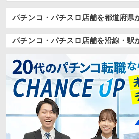
パチンコ・パチスロ店舗を都道府県
パチンコ・パチスロ店舗を沿線・駅