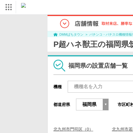
パチンコ・パチスロ機種情報
DMMぱちタウン
P超ハネ獣王の福岡県
福岡県の設置店舗一覧
機種
都道府県
市区町
北九州市門司区（0）
北九州市若