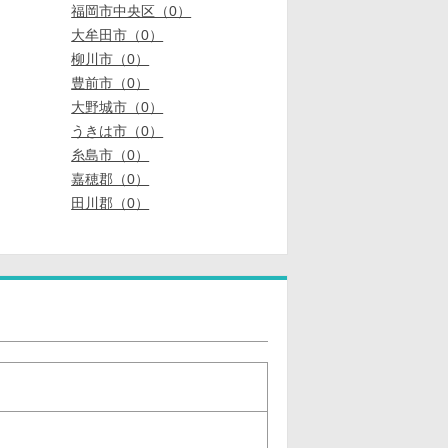
福岡市中央区（0）
大牟田市（0）
柳川市（0）
豊前市（0）
大野城市（0）
うきは市（0）
糸島市（0）
嘉穂郡（0）
田川郡（0）