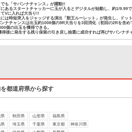
でも「サバンナチャンス」が躍動!!
にあるスタートチャッカーに玉が入るとデジタルが始動し、約1/9.9
てVに入れば大当り!!
後には時短突入をジャッジする演出「獣王ルーレット」が発生し、ドット
ンナチャンスは出玉約1008個の9R大当りを3回消化（初回の2Rを含
000個の出玉を獲得できる。
個獲得後に発生する残り保留の引き戻し抽選に成功すれば再びサバンナチャ
舗を都道府県から探す
城県
秋田県
山形県
福島県
馬県
埼玉県
千葉県
東京都
神奈川県