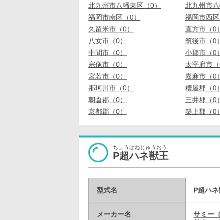
北九州市八幡東区（0）
北九州市八
福岡市南区（0）
福岡市西区
久留米市（0）
直方市（0
八女市（0）
筑後市（0
中間市（0）
小郡市（0
宗像市（0）
太宰府市（
宮若市（0）
嘉麻市（0
那珂川市（0）
糟屋郡（0
朝倉郡（0）
三井郡（0
京都郡（0）
築上郡（0
ちょうはねじゅうおう
P超ハネ獣王
型式名
P超ハネ
メーカー名
サミー