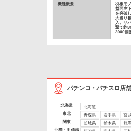
機種概要
羽根モノ
盤面左下
を突破し
大当り
入。サバ
撃で約3
3000
パチンコ・パチスロ店
北海道
北海道
東北
青森県
岩手県
宮
関東
茨城県
栃木県
群
北陸・甲信越