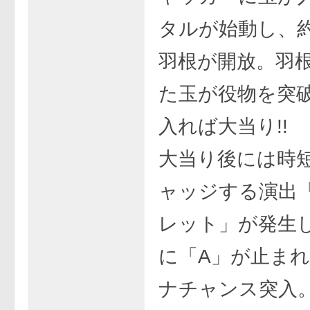
タルが始動し、約1
羽根が開放。羽
た玉が役物を突
入れば大当り!!
大当り後には時
ャッジする演出
レット」が発生
に「A」が止ま
ナチャンス突入