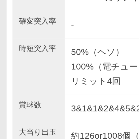
確変突入率
-
時短突入率
50%（ヘソ）
100%（電チュ
リミット4回
賞球数
3&1&1&2&4&5&
大当り出玉
約126or1008