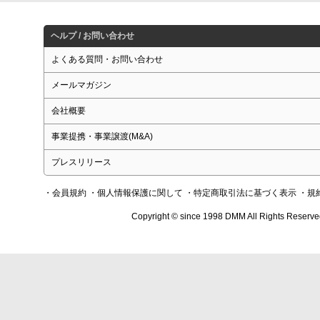
ヘルプ / お問い合わせ
よくある質問・お問い合わせ
メールマガジン
会社概要
事業提携・事業譲渡(M&A)
プレスリリース
・会員規約
・個人情報保護に関して
・特定商取引法に基づく表示
・規
Copyright © since 1998 DMM All Rights Reserve