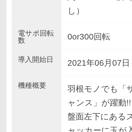
し）
電サポ回転
0or300回転
数
導入開始日
2021年06月07
機種概要
羽根モノでも「
ャンス」が躍動!!
盤面左下にある
ャッカーに玉が