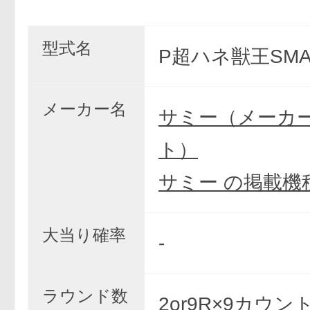
型式名
P超ハネ獣王SM
メーカー名
サミー（メーカ
ト）
サミー の掲載機
大当り確率
-
ラウンド数
2or9R×9カウン