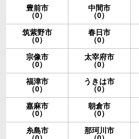
豊前市
中間市
（0）
（0）
筑紫野市
春日市
（0）
（0）
宗像市
太宰府市
（0）
（0）
福津市
うきは市
（0）
（0）
嘉麻市
朝倉市
（0）
（0）
糸島市
那珂川市
（0）
（0）