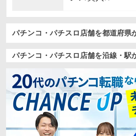
パチンコ・パチスロ店舗を都道府県
パチンコ・パチスロ店舗を沿線・駅