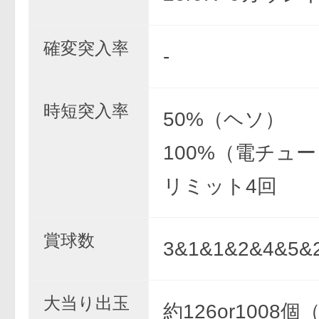
確変突入率
-
時短突入率
50%（ヘソ）
100%（電チュ
リミット4回
賞球数
3&1&1&2&4&5&
大当り出玉
約126or1008