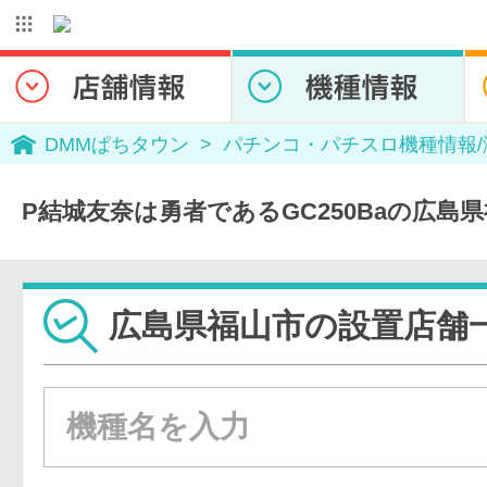
DMMぱちタウン
パチンコ・パチスロ機種情報
P結城友奈は勇者であるGC250Baの広島
広島県福山市の設置店舗