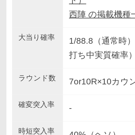
ト）
西陣 の掲載機種
大当り確率
1/88.8（通常時）
打ち中実質確率
ラウンド数
7or10R×10カウ
確変突入率
-
時短突入率
40%（ヘソ）