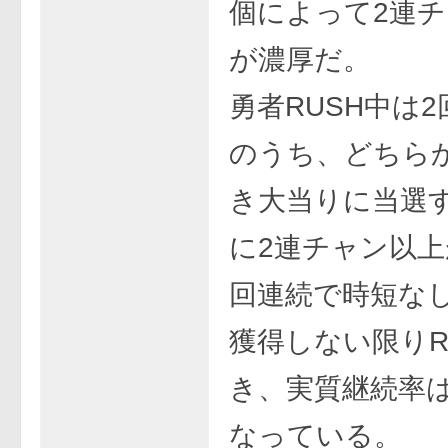
個によって2連
が濃厚だ。
勇者RUSH中は
のうち、どちら
き大当りに当選
に2連チャン以上
回連続で時短な
獲得しない限りR
き、実質継続率は
なっている。