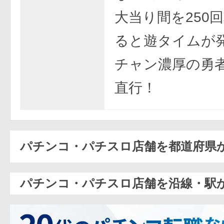
大当り間を250
ると遊タイムが
チャン濃厚の勇者
直行！
パチンコ・パチスロ店舗を都道府県
パチンコ・パチスロ店舗を沿線・駅