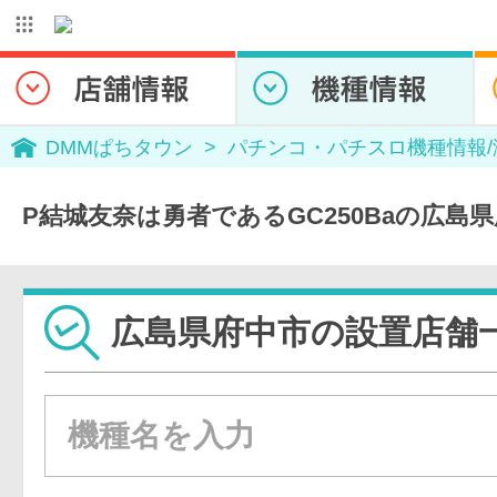
DMMぱちタウン
パチンコ・パチスロ機種情報
P結城友奈は勇者であるGC250Baの広島
広島県府中市の設置店舗