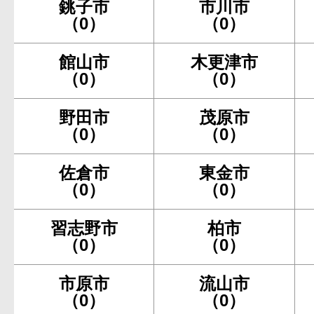
銚子市
市川市
（0）
（0）
館山市
木更津市
（0）
（0）
野田市
茂原市
（0）
（0）
佐倉市
東金市
（0）
（0）
習志野市
柏市
（0）
（0）
市原市
流山市
（0）
（0）