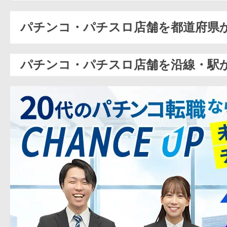
パチンコ・パチスロ店舗を都道府県
パチンコ・パチスロ店舗を沿線・駅