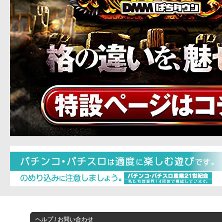
ヘルプ / お問い合わせ