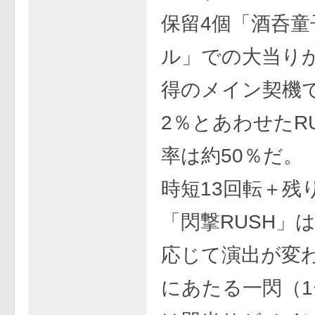
保留4個「酒呑童
ル」での大当りが
得のメイン契機
2％とあわせたR
率は約50％だ。
時短13回転＋残
「閃撃RUSH」
応じて演出が変
にあたる一閃（1