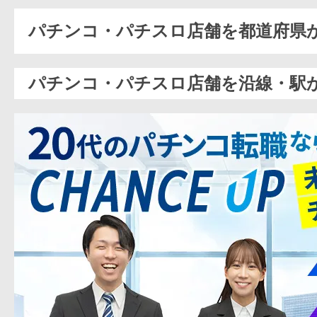
パチンコ・パチスロ店舗を都道府県
パチンコ・パチスロ店舗を沿線・駅