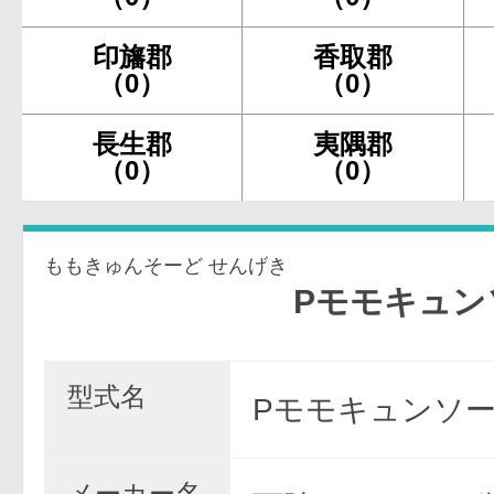
印旛郡
香取郡
（0）
（0）
長生郡
夷隅郡
（0）
（0）
ももきゅんそーど せんげき
Pモモキュンソード
型式名
Pモモキュンソー
メーカー名