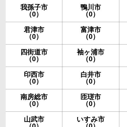
我孫子市
鴨川市
（0）
（0）
君津市
富津市
（0）
（0）
四街道市
袖ヶ浦市
（0）
（0）
印西市
白井市
（0）
（0）
南房総市
匝瑳市
（0）
（0）
山武市
いすみ市
（0）
（0）