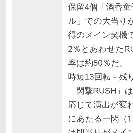
保留4個「酒呑童
ル」での大当りが
得のメイン契機
2％とあわせたR
率は約50％だ。
時短13回転＋残
「閃撃RUSH」
応じて演出が変
にあたる一閃（1
は即当りがメイ