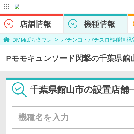
DMMぱちタウン
パチンコ・パチスロ機種情報
Pモモキュンソード閃撃の千葉県館
千葉県館山市の設置店舗