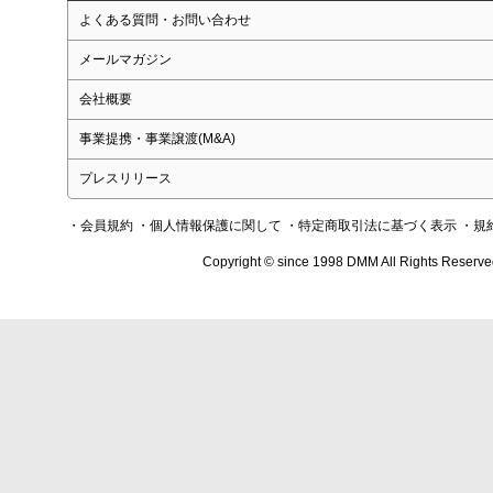
よくある質問・お問い合わせ
メールマガジン
会社概要
事業提携・事業譲渡(M&A)
プレスリリース
・会員規約
・個人情報保護に関して
・特定商取引法に基づく表示
・規
Copyright © since 1998 DMM All Rights Reserve