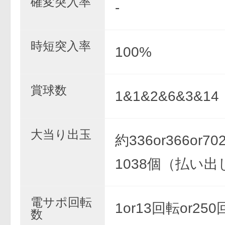
確変突入率
-
時短突入率
100%
賞球数
1&1&2&6&3&14
大当り出玉
約336or366or702
1038個（払い出
電サポ回転
1or13回転or2
数