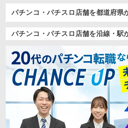
パチンコ・パチスロ店舗を都道府県
パチンコ・パチスロ店舗を沿線・駅