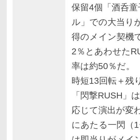
保留4個「酒呑童
ル」での大当りが
得のメイン契機
2％とあわせたR
率は約50％だ。
時短13回転＋残
「閃撃RUSH」
応じて演出が変
にあたる一閃（1
は即当りがメイ