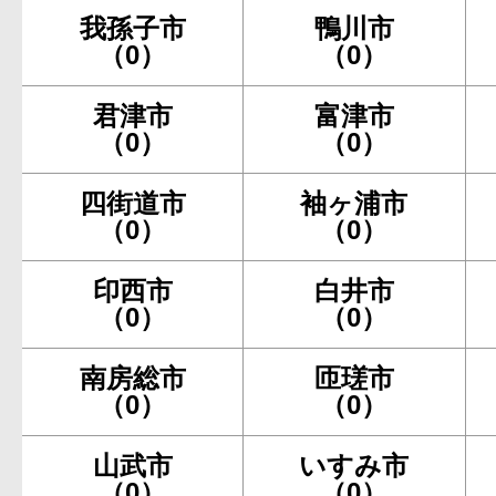
我孫子市
鴨川市
（0）
（0）
君津市
富津市
（0）
（0）
四街道市
袖ヶ浦市
（0）
（0）
印西市
白井市
（0）
（0）
南房総市
匝瑳市
（0）
（0）
山武市
いすみ市
（0）
（0）