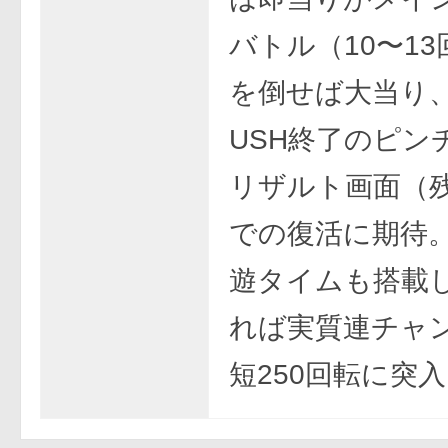
バトル（10〜1
を倒せば大当り
USH終了のピン
リザルト画面（
での復活に期待
遊タイムも搭載
れば実質連チャ
短250回転に突入!