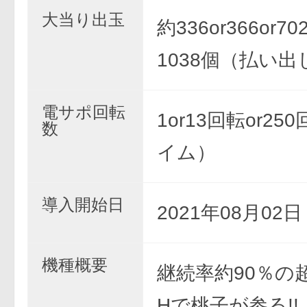
大当り出玉
約336or366or702
1038個（払い出
電サポ回転
1or13回転or2
数
イム）
導入開始日
2021年08月02
機種概要
継続率約90％の
Hで桃子が参る!!