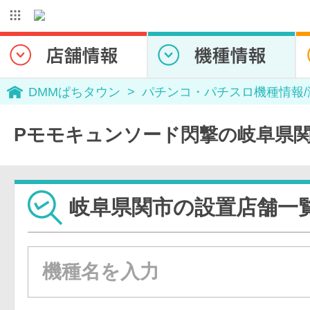
DMMぱちタウン
パチンコ・パチスロ機種情報
Pモモキュンソード閃撃の岐阜県
岐阜県関市の設置店舗一