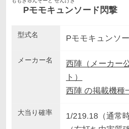
ももきゅんそーど せんげき
Pモモキュンソード閃撃
型式名
Pモモキュンソー
メーカー名
西陣（メーカー
ト）
西陣 の掲載機種
大当り確率
1/219.18（通常時