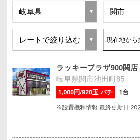
現在地から
ラッキープラザ900関店
岐阜県関市池田町85
1,000円/920玉 パチ
1台
※設置機種情報 最終更新日 2026