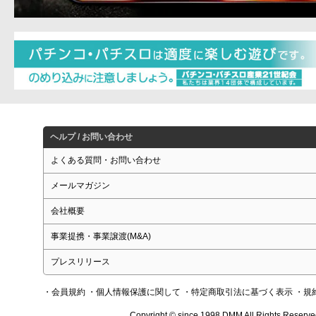
ヘルプ / お問い合わせ
よくある質問・お問い合わせ
メールマガジン
会社概要
事業提携・事業譲渡(M&A)
プレスリリース
・会員規約
・個人情報保護に関して
・特定商取引法に基づく表示
・規
Copyright © since 1998 DMM All Rights Reserve