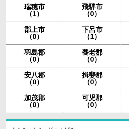
瑞穂市
飛騨市
（1）
（0）
郡上市
下呂市
（0）
（1）
羽島郡
養老郡
（0）
（0）
安八郡
揖斐郡
（0）
（0）
加茂郡
可児郡
（0）
（0）