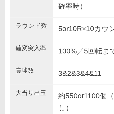
確率時）
ラウンド数
5or10R×10カウ
確変突入率
100%／5回転ま
賞球数
3&2&3&4&11
大当り出玉
約550or1100
し）