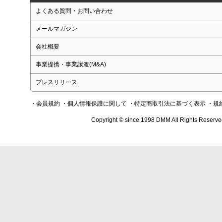
よくある質問・お問い合わせ
メールマガジン
会社概要
事業提携・事業譲渡(M&A)
プレスリリース
・会員規約
・個人情報保護に関して
・特定商取引法に基づく表示
・規
Copyright © since 1998 DMM All Rights Reserve