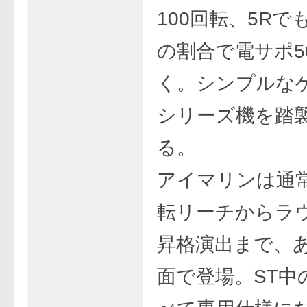
100回転、5Rで
の割合で電サポ5
く。シンプルな
シリーズ機を踏
る。
アイマリンは通
転リーチからラ
昇格演出まで、
面で登場。ST中