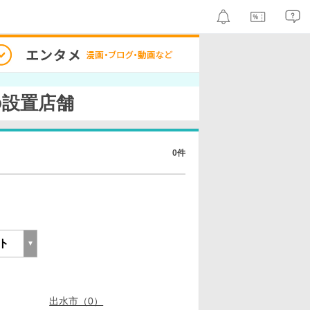
市の設置店舗
0件
出水市（0）