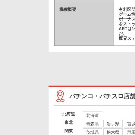
機種概要
有利区間
ゲーム
ボーナス
をスト
ARTは
だ。
魔界ス
パチンコ・パチスロ店
北海道
北海道
東北
青森県
岩手県
宮
関東
茨城県
栃木県
群