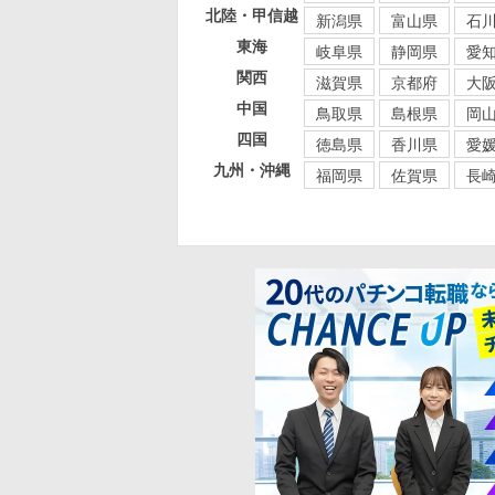
北陸・甲信越
新潟県
富山県
石
東海
岐阜県
静岡県
愛
関西
滋賀県
京都府
大
中国
鳥取県
島根県
岡
四国
徳島県
香川県
愛
九州・沖縄
福岡県
佐賀県
長