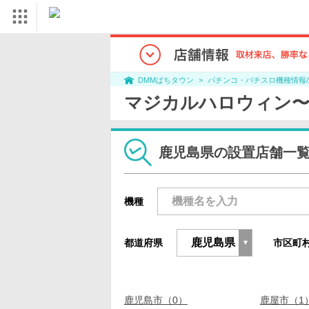
パチンコ・パチスロ機種情報
DMMぱちタウン
マジカルハロウィン〜Tr
鹿児島県の設置店舗一
機種
都道府県
市区町
鹿児島市（0）
鹿屋市（1