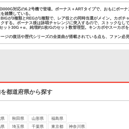
3000G対応の6.2号機で登場。ボーナス＋ARTタイプで、おもにボー
性を踏襲している。
BIGが3種類とREGが1種類で、レア役との同時当選がメイン。カボチ
ックする。ボーナス後は詠唱チャレンジに突入するので、ストックなしで
1セット30G＋α、純増約1枚/Gのセット数管理型。キンカボやスーカボ
テージの復活や歴代シリーズの全楽曲が搭載されている点も、ファン必
舗を都道府県から探す
城県
秋田県
山形県
福島県
馬県
埼玉県
千葉県
東京都
神奈川県