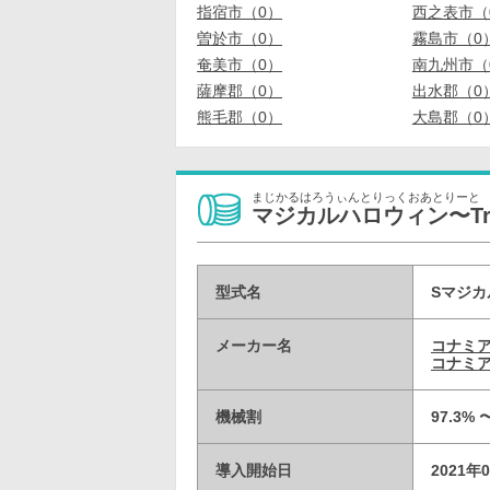
指宿市（0）
西之表市（
曽於市（0）
霧島市（0
奄美市（0）
南九州市（
薩摩郡（0）
出水郡（0
熊毛郡（0）
大島郡（0
まじかるはろうぃんとりっくおあとりーと
マジカルハロウィン〜Trick
型式名
Sマジカ
メーカー名
コナミ
コナミア
機械割
97.3% 
導入開始日
2021年