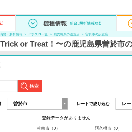
/演出・解析情報
パチスロ一覧
鹿児島県の設置店
曽於市の設置店
ick or Treat！〜の鹿児島県曽於
覧
検索
村
レートで絞り込む
登録データがありません
）
枕崎市（0）
阿久根市（0）