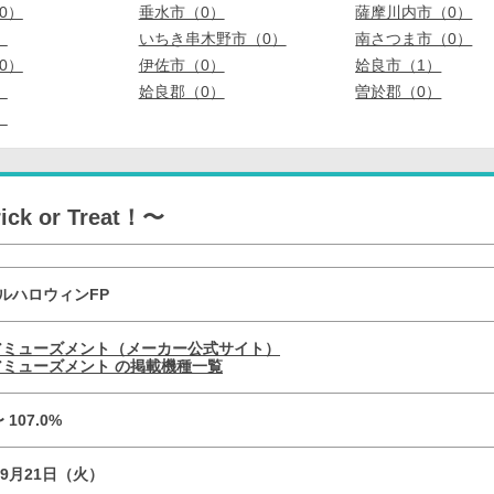
0）
垂水市（0）
薩摩川内市（0）
）
いちき串木野市（0）
南さつま市（0）
0）
伊佐市（0）
姶良市（1）
）
姶良郡（0）
曽於郡（0）
）
 or Treat！〜
ルハロウィンFP
アミューズメント（メーカー公式サイト）
ミューズメント の掲載機種一覧
〜 107.0%
09月21日（火）