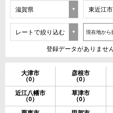
現在地から
登録データがありませ
大津市
彦根市
（0）
（0）
近江八幡市
草津市
（0）
（0）
栗東市
甲賀市