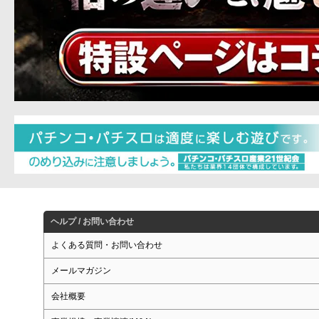
ヘルプ / お問い合わせ
よくある質問・お問い合わせ
メールマガジン
会社概要