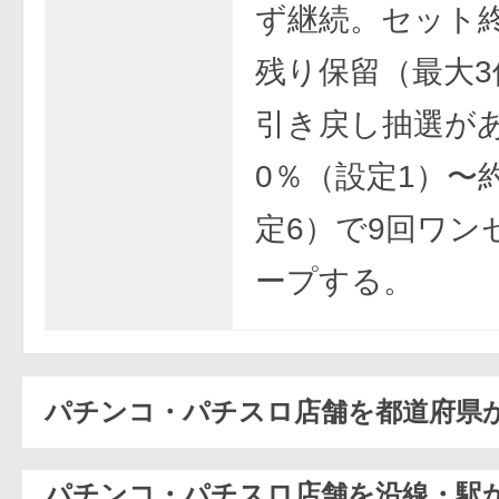
ず継続。セット
残り保留（最大3
引き戻し抽選が
0％（設定1）〜
定6）で9回ワン
ープする。
パチンコ・パチスロ店舗を都道府県
パチンコ・パチスロ店舗を沿線・駅