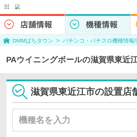
DMMぱちタウン
パチンコ・パチスロ機種情報
PAウイニングボールの滋賀県東近
滋賀県東近江市の設置店