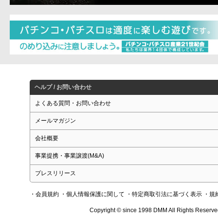
ヘルプ / お問い合わせ
よくある質問・お問い合わせ
メールマガジン
会社概要
事業提携・事業譲渡(M&A)
プレスリリース
・会員規約
・個人情報保護に関して
・特定商取引法に基づく表示
・規
Copyright © since 1998 DMM All Rights Reserve