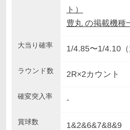
ト）
豊丸 の掲載機種
大当り確率
1/4.85〜1/4.1
ラウンド数
2R×2カウント
確変突入率
-
賞球数
1&2&6&7&8&9