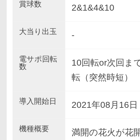
賞球数
2&1&4&10
大当り出玉
-
電サポ回転
10回転or次回まで
数
転（突然時短）
導入開始日
2021年08月16
機種概要
満開の花火が花開