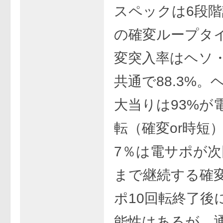
スペックは6段
の確変ループタ
変突入率はヘソ
共通で88.3%。
大当りは93%が
転（確変or時短
7％は電サポが
まで継続する確
ポ10回転終了後
能性はあるが、