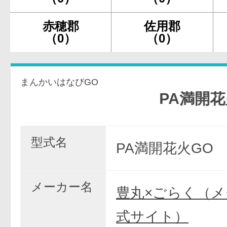
赤穂郡
佐用郡
（0）
（0）
まんかいはなびGO
PA満開花火G
型式名
PA満開花火GO
メーカー名
豊丸×ごらく（
式サイト）