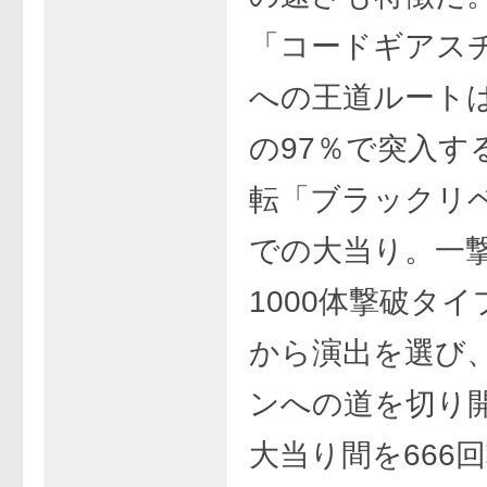
「コードギアス
への王道ルート
の97％で突入す
転「ブラックリ
での大当り。一
1000体撃破タイ
から演出を選び
ンへの道を切り開
大当り間を666