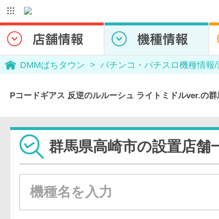
DMMぱちタウン
パチンコ・パチスロ機種情報
Pコードギアス 反逆のルルーシュ ライトミドルver.の
群馬県高崎市の設置店舗