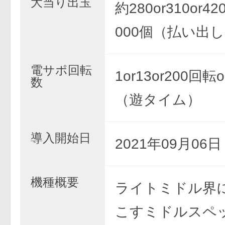
大当り出玉
約280or310or420
000個（払い出
電サポ回転
1or13or200回転
数
（遊タイム）
導入開始日
2021年09月06
機種概要
ライトミドル界
こすミドルスペ