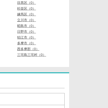
目黒区（0）
杉並区（0）
練馬区（0）
立川市（0）
昭島市（0）
日野市（0）
狛江市（0）
多摩市（0）
西多摩郡（0）
三宅島三宅村（0）