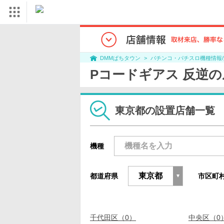
パチンコ・パチスロ機種情報
DMMぱちタウン
Pコードギアス 反逆の
東京都の設置店舗一覧
機種
都道府県
市区町
千代田区（0）
中央区（0