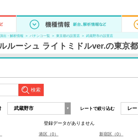
/演出・解析情報
パチンコ一覧
東京都の設置店
武蔵野市の設置店
ルルーシュ ライトミドルver.の東京
検索
村
レートで絞り込む
登録データがありません
）
港区（0）
新宿区（0）