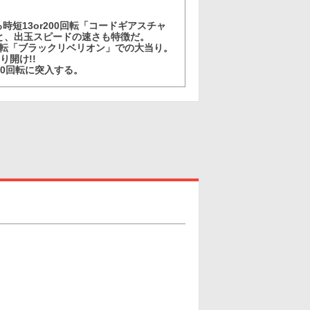
短13or200回転「コードギアスチャ
と、出玉スピードの速さも特徴だ。
回転「ブラックリベリオン」での大当り。
り開け!!
00回転に突入する。