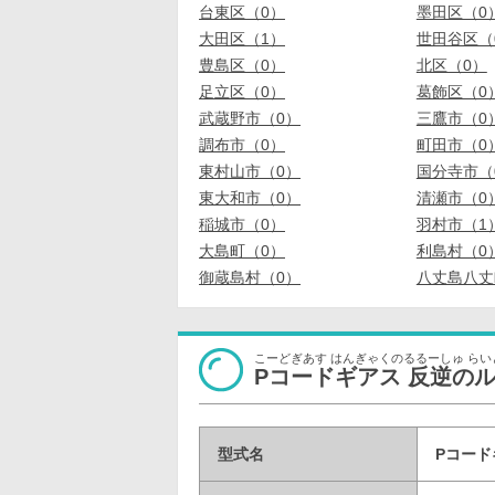
台東区（0）
墨田区（0
大田区（1）
世田谷区（
豊島区（0）
北区（0）
足立区（0）
葛飾区（0
武蔵野市（0）
三鷹市（0
調布市（0）
町田市（0
東村山市（0）
国分寺市（
東大和市（0）
清瀬市（0
稲城市（0）
羽村市（1
大島町（0）
利島村（0
御蔵島村（0）
八丈島八丈
こーどぎあす はんぎゃくのるるーしゅ ら
Pコードギアス 反逆のル
型式名
Pコード