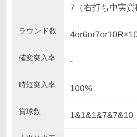
7（右打ち中実質
ラウンド数
4or6or7or10R
確変突入率
-
時短突入率
100%
賞球数
1&1&1&7&7&10