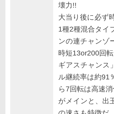
壊力!!
大当り後に必ず
1種2種混合タイ
ンの連チャンゾ
時短13or200
ギアスチャンス
ル継続率は約91
ら7回転は高速消
がメインと、出
の速さも特徴だ