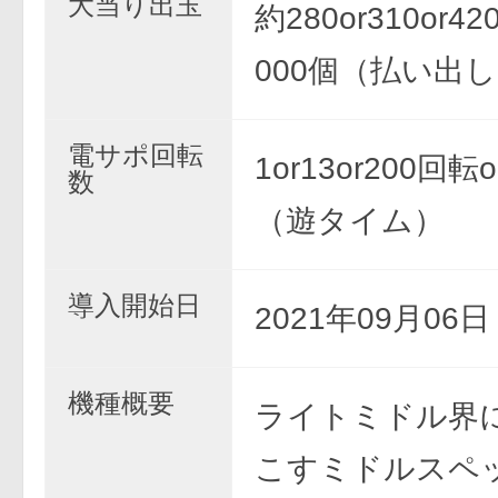
大当り出玉
約280or310or420
000個（払い出
電サポ回転
1or13or200回転
数
（遊タイム）
導入開始日
2021年09月06
機種概要
ライトミドル界
こすミドルスペ