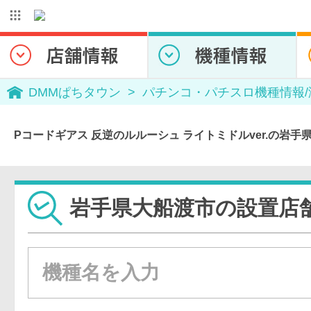
DMMぱちタウン
パチンコ・パチスロ機種情報
Pコードギアス 反逆のルルーシュ ライトミドルver.の岩
岩手県大船渡市の設置店