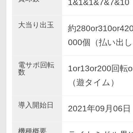
1&1&1&7&7&10
大当り出玉
約280or310or420
000個（払い出
電サポ回転
1or13or200回転
数
（遊タイム）
導入開始日
2021年09月06
機種概要