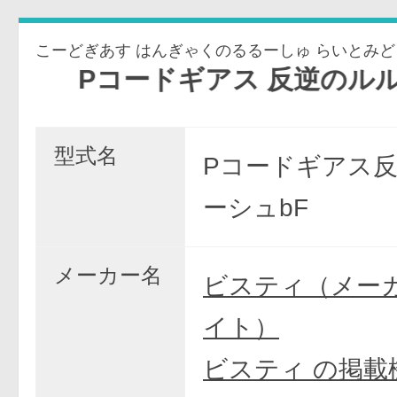
こーどぎあす はんぎゃくのるるーしゅ らいとみ
コードギアス 反逆のルルーシュ ラ
型式名
Pコードギアス
ーシュbF
メーカー名
ビスティ（メー
イト）
ビスティ の掲載