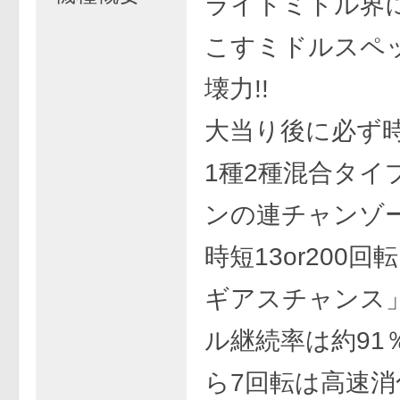
ライトミドル界
こすミドルスペ
壊力!!
大当り後に必ず
1種2種混合タイ
ンの連チャンゾ
時短13or200
ギアスチャンス
ル継続率は約91
ら7回転は高速消