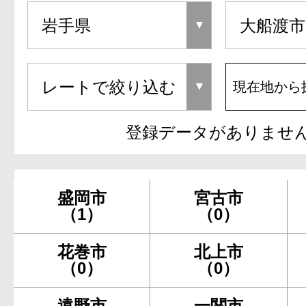
現在地から
登録データがありませ
盛岡市
宮古市
（1）
（0）
花巻市
北上市
（0）
（0）
遠野市
一関市