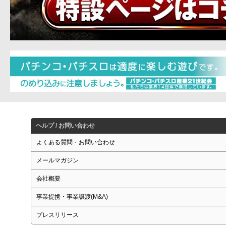
ヘルプ / お問い合わせ
よくある質問・お問い合わせ
メールマガジン
会社概要
事業提携・事業譲渡(M&A)
プレスリリース